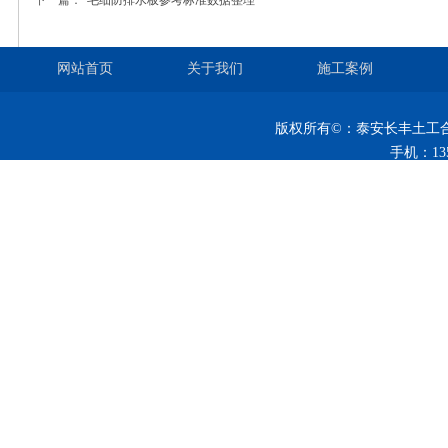
下一篇：
毛细防排水板参考标准数据整理
网站首页
关于我们
施工案例
版权所有©：
泰安长丰土工
手机：
13
网址：