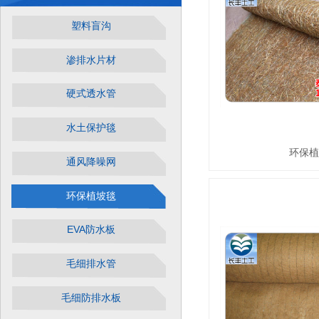
塑料盲沟
渗排水片材
硬式透水管
水土保护毯
环保植
通风降噪网
环保植坡毯
EVA防水板
毛细排水管
毛细防排水板